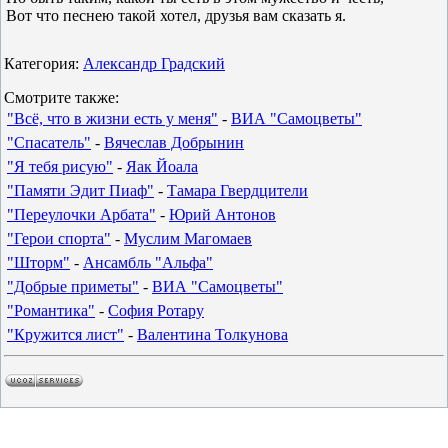
Вот что песнею такой хотел, друзья вам сказать я.
Категория:
Александр Градский
Смотрите также:
"Всё, что в жизни есть у меня"
-
ВИА "Самоцветы"
"Спасатель"
-
Вячеслав Добрынин
"Я тебя рисую"
-
Яак Йоала
"Памяти Эдит Пиаф"
-
Тамара Гвердцители
"Переулочки Арбата"
-
Юрий Антонов
"Герои спорта"
-
Муслим Магомаев
"Шторм"
-
Ансамбль "Альфа"
"Добрые приметы"
-
ВИА "Самоцветы"
"Романтика"
-
София Ротару
"Кружится лист"
-
Валентина Толкунова