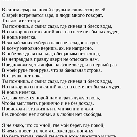
В синем сумраке ночей с ручьем сливается ручей
С зарей встречается заря, и люди много говорят,
Только все это зря.
Ты помнишь, я садил сады, где синева и блеск воды,
Но на корню гнил синий лес, на свете нет былых чудес,
И ноша нелегка.
Нежный запах тубероз навевает сладость грез,
И всему невольно веришь, ах, не напрасно,
В небе звездная пыльца, обещаньям нет конца,
Из неправды в правду двери не отыскать нам.
Предположим, ты анфас на фоне звезд, и в первый раз
В моей руке твоя рука, что за банальная строка,
Но лучше нет пока.
Ты помнишь, я садил сады, где синева и блеск воды,
Но на корню сгнил синий лес, на свете нет былых чудес,
И ноша нелегка.
Ах, как хочется порой нам играть чужую роль,
Чтобы выглядеть прилично и не без дохода,
Происходит эта жизнь и в унижении и лжи,
Без свободы нет любви, а в любви нет свободы.
Я не знаю, что со мной, где мой берег, где покой,
В чем я прост, а в чем я сложен для понятья,
Но быть таким, какой ты есть в этом мужество и честь,