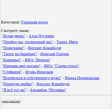
Категория:
Утренняя почта
Смотрите также:
"Белая дверь"
-
Алла Пугачева
"Пробил час, полночный час"
-
Тынис Мяги
"Пожелание"
-
Вахтанг Кикабидзе
"Танец на барабане"
-
Николай Гнатюк
"Карнавал"
-
ВИА "Верасы"
"Напиши мне письмо"
-
ВИА "Синяя птица"
"Стефания"
-
Игорь Николаев
"Влюбиться в собственного мужа"
-
Ирина Понаровская
"Проводы любви"
-
Вахтанг Кикабидзе
"Я всё тот же"
-
Ансамбль "Песняры"