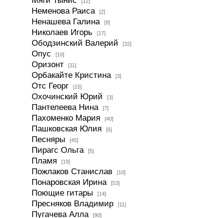
Мяги Тынис
[12]
Неменова Раиса
[2]
Ненашева Галина
[9]
Николаев Игорь
[17]
Ободзинский Валерий
[32]
Опус
[10]
Оризонт
[11]
Орбакайте Кристина
[3]
Отс Георг
[15]
Охочинский Юрий
[3]
Пантелеева Нина
[7]
Пахоменко Мария
[40]
Пашковская Юлия
[6]
Песняры
[45]
Пирагс Ольга
[5]
Пламя
[19]
Пожлаков Станислав
[10]
Понаровская Ирина
[53]
Поющие гитары
[14]
Пресняков Владимир
[11]
Пугачева Алла
[90]