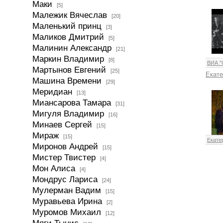
Маки
[5]
Малежик Вячеслав
[20]
Маленький принц
[3]
Маликов Дмитрий
[5]
Малинин Александр
[21]
Маркин Владимир
[8]
ВИА "
Мартынов Евгений
[25]
Екат
Машина Времени
[29]
Меридиан
[13]
Миансарова Тамара
[31]
Мигуля Владимир
[16]
Минаев Сергей
[15]
Мираж
[15]
Екате
Миронов Андрей
[15]
Мистер Твистер
[4]
Мон Алиса
[4]
Мондрус Лариса
[24]
Мулерман Вадим
[15]
Муравьева Ирина
[2]
Муромов Михаил
[12]