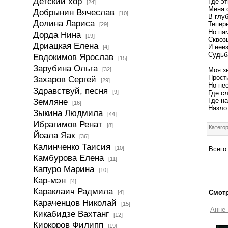
Детский хор
Где эт
[24]
Меня 
Добрынин Вячеслав
[10]
В глуб
Долина Лариса
Теперь
[29]
Но пам
Дорда Нина
[19]
Сквоз
Дриацкая Елена
И неи
[4]
Судьб
Евдокимов Ярослав
[15]
Зарубина Ольга
[32]
Моя з
Прости
Захаров Сергей
[29]
Но пес
Здравствуй, песня
[9]
Где сл
Земляне
Где на
[16]
Назло
Зыкина Людмила
[44]
Ибрагимов Ренат
[8]
Катего
Йоала Яак
[36]
Калинченко Таисия
[10]
Всего
Камбурова Елена
[11]
Капуро Марина
[10]
Кар-мэн
[4]
Караклаич Радмила
Смотр
[4]
Караченцов Николай
[15]
Анне 
Кикабидзе Вахтанг
[12]
Киркоров Филипп
[19]