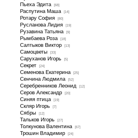
Пьеха Эдита
[68]
Распутина Маша
[14]
Ротару София
[80]
Русланова Лидия
[19]
Рузавина Татьяна
[9]
Рымбаева Роза
[18]
Салтыков Виктор
[13]
Самоцветы
[33]
Саруханов Игорь
[5]
Секрет
[24]
Семенова Екатерина
[25]
Сенчина Людмила
[52]
Серебренников Леонид
[12]
Серов Александр
[20]
Синяя птица
[19]
Скляр Игорь
[7]
Сябры
[12]
Тальков Игорь
[27]
Толкунова Валентина
[67]
Трошин Владимир
[24]