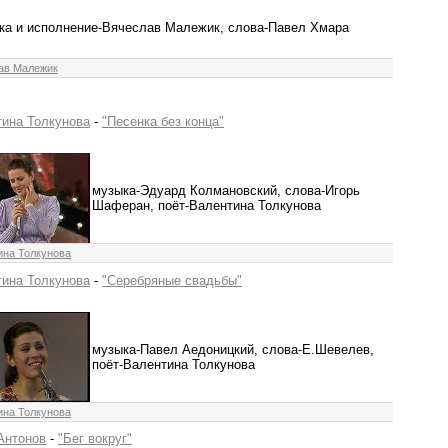
ка и исполнение-Вячеслав Малежик, слова-Павел Хмара
ав Малежик
ина Толкунова
-
"Песенка без конца"
музыка-Эдуард Колмановский, слова-Игорь
Шаферан, поёт-Валентина Толкунова
ина Толкунова
ина Толкунова
-
"Серебряные свадьбы"
музыка-Павел Аедоницкий, слова-Е.Шевелев,
поёт-Валентина Толкунова
ина Толкунова
Антонов
-
"Бег вокруг"