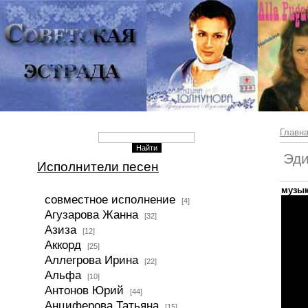
Главн
Эди
Исполнители песен
музык
совместное исполнение
[4]
Агузарова Жанна
[32]
Азиза
[12]
Аккорд
[25]
Аллегрова Ирина
[22]
Альфа
[10]
Антонов Юрий
[44]
Анциферова Татьяна
[15]