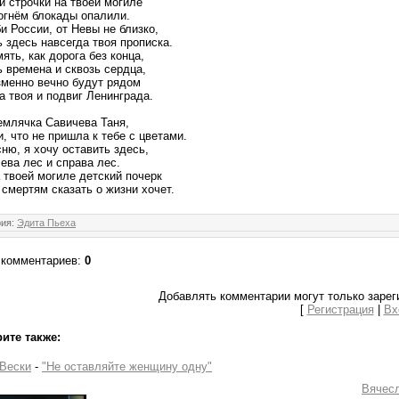
и строчки на твоей могиле
огнём блокады опалили.
и России, от Невы не близко,
 здесь навсегда твоя прописка.
ять, как дорога без конца,
ь времена и сквозь сердца,
зменно вечно будут рядом
а твоя и подвиг Ленинграда.
емлячка Савичева Таня,
, что не пришла к тебе с цветами.
ню, я хочу оставить здесь,
ева лес и справа лес.
 твоей могиле детский почерк
 смертям сказать о жизни хочет.
рия
:
Эдита Пьеха
 комментариев
:
0
Добавлять комментарии могут только зарег
[
Регистрация
|
Вх
ите также:
Вески
-
"Не оставляйте женщину одну"
Вячес