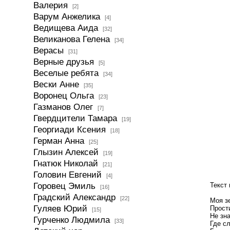
Валерия
[2]
Варум Анжелика
[4]
Ведищева Аида
[32]
Великанова Гелена
[34]
Верасы
[31]
Верные друзья
[5]
Веселые ребята
[34]
Вески Анне
[35]
Воронец Ольга
[23]
Газманов Олег
[7]
Гвердцители Тамара
[19]
Георгиади Ксения
[18]
Герман Анна
[25]
Глызин Алексей
[19]
Гнатюк Николай
[21]
Головин Евгений
[4]
Горовец Эмиль
Текст 
[16]
Градский Александр
[22]
Моя з
Гуляев Юрий
Прости
[15]
Не зна
Гурченко Людмила
[33]
Где сл