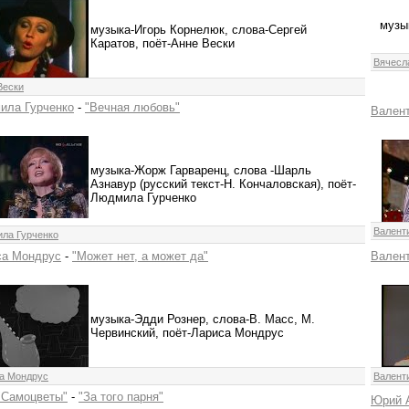
музы
музыка-Игорь Корнелюк, слова-Сергей
Каратов, поёт-Анне Вески
Вячесл
Вески
ила Гурченко
-
"Вечная любовь"
Валент
музыка-Жорж Гарваренц, слова -Шарль
Азнавур (русский текст-Н. Кончаловская), поёт-
Людмила Гурченко
Валент
ла Гурченко
са Мондрус
-
"Может нет, а может да"
Валент
музыка-Эдди Рознер, слова-В. Масс, М.
Червинский, поёт-Лариса Мондрус
а Мондрус
Валент
"Самоцветы"
-
"За того парня"
Юрий 