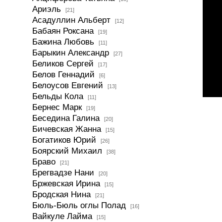
Ариэль
[21]
Асадуллин Альберт
[12]
Бабаян Роксана
[19]
Бажина Любовь
[11]
Барыкин Александр
[27]
Беликов Сергей
[17]
Белов Геннадий
[6]
Белоусов Евгений
[13]
Бельды Кола
[11]
Бернес Марк
[19]
Беседина Галина
[20]
Бичевская Жанна
[15]
Богатиков Юрий
[26]
Боярский Михаил
[38]
Браво
[21]
Брегвадзе Нани
[20]
Бржевская Ирина
[15]
Бродская Нина
[21]
Бюль-Бюль оглы Полад
[16]
Вайкуле Лайма
[15]