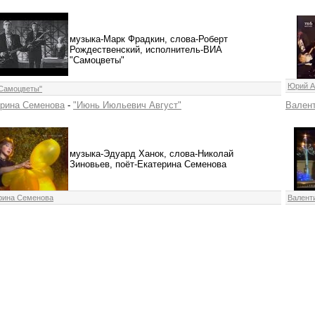
музыка-Марк Фрадкин, слова-Роберт
Рождественский, исполнитель-ВИА
"Самоцветы"
Юрий А
Самоцветы"
ерина Семенова
-
"Июнь Июльевич Август"
Валент
музыка-Эдуард Ханок, слова-Николай
Зиновьев, поёт-Екатерина Семенова
рина Семенова
Валент