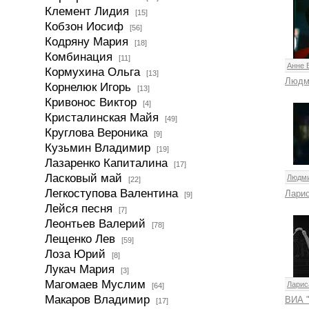
Клемент Лидия
[15]
Кобзон Иосиф
[56]
Кодряну Мария
[18]
Комбинация
[11]
Анне 
Кормухина Ольга
[13]
Людм
Корнелюк Игорь
[13]
Кривонос Виктор
[4]
Кристалинская Майя
[49]
Круглова Вероника
[9]
Кузьмин Владимир
[19]
Лазаренко Капиталина
[17]
Ласковый май
Людми
[22]
Легкоступова Валентина
Лари
[9]
Лейся песня
[7]
Леонтьев Валерий
[78]
Лещенко Лев
[59]
Лоза Юрий
[8]
Лукач Мария
[3]
Магомаев Муслим
Ларис
[64]
Макаров Владимир
ВИА 
[17]