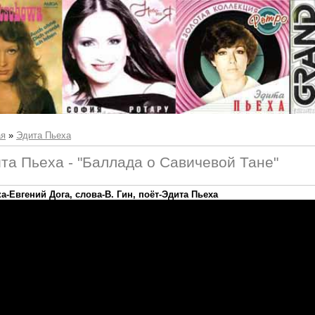
ая
»
Эдита Пьеха
та Пьеха - "Баллада о Савичевой Тане"
а-Евгений Дога, слова-В. Гин, поёт-Эдита Пьеха