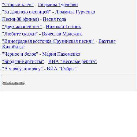
"Старый клён"
-
Людмила Гурченко
"За дальнею околицей"
-
Людмила Гурченко
Песня-88 (финал)
-
Песня года
"Двух жизней нет"
-
Николай Гнатюк
"Любите сказки"
-
Вячеслав Малежик
"Виноградная косточка (Грузинская песня)"
-
Вахтанг
Кикабидзе
"Чёрное и белое"
-
Мария Пахоменко
"Бродячие артисты"
-
ВИА "Веселые ребята"
"А я лягу, прилягу"
-
ВИА "Сябры"