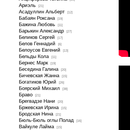
Ариэль
[21]
Асадуллин Альберт
[12]
Бабаян Роксана
[19]
Бажина Любовь
[11]
Барыкин Александр
[27]
Беликов Сергей
[17]
Белов Геннадий
[6]
Белоусов Евгений
[13]
Бельды Кола
[11]
Бернес Марк
[19]
Беседина Галина
[20]
Бичевская Жанна
[15]
Богатиков Юрий
[26]
Боярский Михаил
[38]
Браво
[21]
Брегвадзе Нани
[20]
Бржевская Ирина
[15]
Бродская Нина
[21]
Бюль-Бюль оглы Полад
[16]
Вайкуле Лайма
[15]