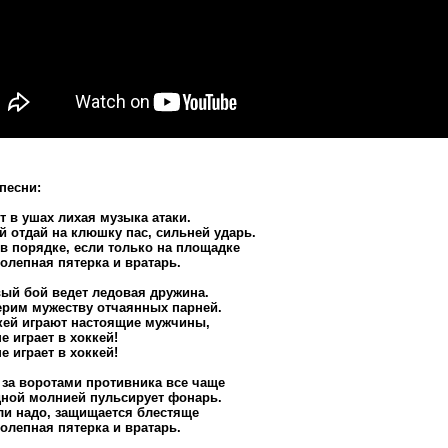
 песни:
т в ушах лихая музыка атаки.
й отдай на клюшку пас, сильней ударь.
 в порядке, если только на площадке
олепная пятерка и вратарь.
ый бой ведет ледовая дружина.
рим мужеству отчаянных парней.
кей играют настоящие мужчины,
не играет в хоккей!
не играет в хоккей!
 за воротами противника все чаще
ной молнией пульсирует фонарь.
ли надо, защищается блестяще
олепная пятерка и вратарь.