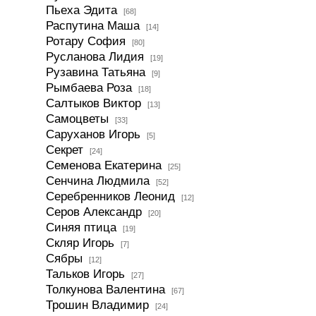
Пьеха Эдита
[68]
Распутина Маша
[14]
Ротару София
[80]
Русланова Лидия
[19]
Рузавина Татьяна
[9]
Рымбаева Роза
[18]
Салтыков Виктор
[13]
Самоцветы
[33]
Саруханов Игорь
[5]
Секрет
[24]
Семенова Екатерина
[25]
Сенчина Людмила
[52]
Серебренников Леонид
[12]
Серов Александр
[20]
Синяя птица
[19]
Скляр Игорь
[7]
Сябры
[12]
Тальков Игорь
[27]
Толкунова Валентина
[67]
Трошин Владимир
[24]