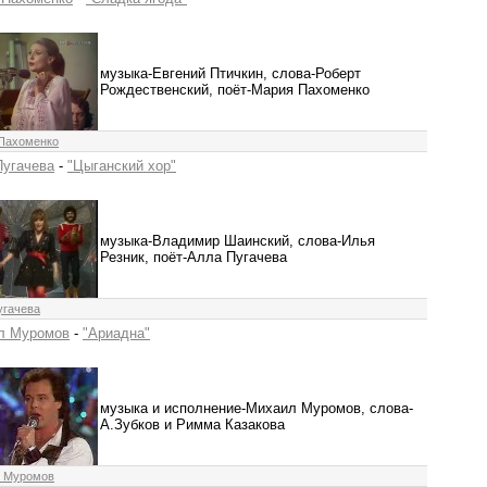
музыка-Евгений Птичкин, слова-Роберт
Рождественский, поёт-Мария Пахоменко
Пахоменко
Пугачева
-
"Цыганский хор"
музыка-Владимир Шаинский, слова-Илья
Резник, поёт-Алла Пугачева
угачева
л Муромов
-
"Ариадна"
музыка и исполнение-Михаил Муромов, слова-
А.Зубков и Римма Казакова
 Муромов