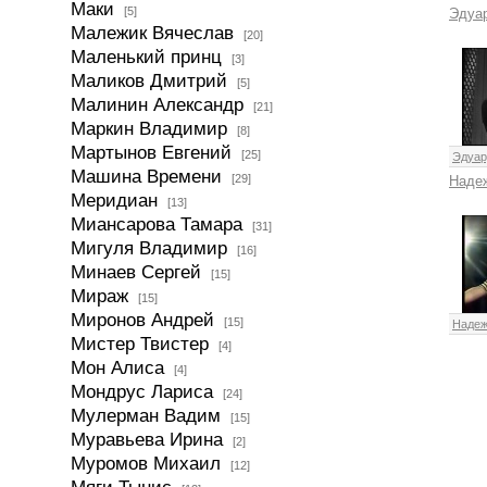
Маки
[5]
Эдуа
Малежик Вячеслав
[20]
Маленький принц
[3]
Маликов Дмитрий
[5]
Малинин Александр
[21]
Маркин Владимир
[8]
Мартынов Евгений
[25]
Эдуар
Машина Времени
[29]
Наде
Меридиан
[13]
Миансарова Тамара
[31]
Мигуля Владимир
[16]
Минаев Сергей
[15]
Мираж
[15]
Миронов Андрей
[15]
Надеж
Мистер Твистер
[4]
Мон Алиса
[4]
Мондрус Лариса
[24]
Мулерман Вадим
[15]
Муравьева Ирина
[2]
Муромов Михаил
[12]