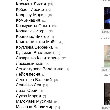
Клемент Лидия
[15]
Кобзон Иосиф
[56]
Кодряну Мария
[18]
Комбинация
[11]
Кормухина Ольга
[13]
Корнелюк Игорь
[13]
Юрий 
Кривонос Виктор
[4]
Лев 
Кристалинская Майя
[49]
Круглова Вероника
[9]
Кузьмин Владимир
[19]
Лазаренко Капиталина
[17]
Ласковый май
[22]
Легкоступова Валентина
[9]
Лев Л
Лейся песня
[7]
ВИА "
Леонтьев Валерий
[78]
Лещенко Лев
[59]
Лоза Юрий
[8]
Лукач Мария
[3]
Магомаев Муслим
[64]
Макаров Владимир
[17]
ВИА "