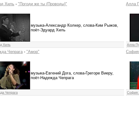
рд Хиль
-
"Погоди же ты (Проводы)"
Алла 
музыка-Александр Колкер, слова-Ким Рыжов,
поёт-Эдуард Хиль
д Хиль
Алла П
жда Чепрага
-
"Амор"
София
музыка-Евгений Дога, слова-Грегоре Виеру,
поёт-Надежда Чепрага
да Чепрага
София 