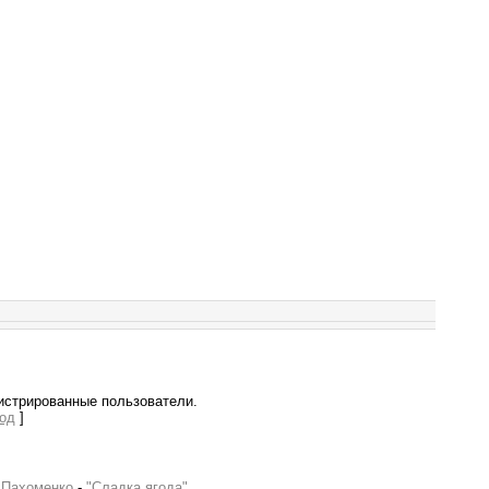
истрированные пользователи.
од
]
 Пахоменко
-
"Сладка ягода"