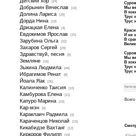
Детский хор
[24]
Суров
Добрынин Вячеслав
Мы ве
[10]
В хок
Долина Лариса
[29]
Трус 
Дорда Нина
Трус 
[19]
Дриацкая Елена
[4]
Краси
Евдокимов Ярослав
И не 
[15]
В сра
Зарубина Ольга
[32]
Велик
Захаров Сергей
[29]
Суров
Здравствуй, песня
[9]
Мы ве
Земляне
[16]
В хок
Трус 
Зыкина Людмила
[44]
Трус 
Ибрагимов Ренат
[8]
Йоала Яак
[36]
Калинченко Таисия
Катего
[10]
Камбурова Елена
[11]
Всего
Капуро Марина
[10]
Кар-мэн
[4]
Караклаич Радмила
[4]
Караченцов Николай
[15]
Смотр
Кикабидзе Вахтанг
[12]
Киркоров Филипп
[19]
Юрий