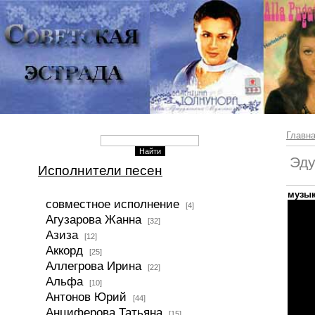
Главн
Эду
Исполнители песен
музык
совместное исполнение
[4]
Агузарова Жанна
[32]
Азиза
[12]
Аккорд
[25]
Аллегрова Ирина
[22]
Альфа
[10]
Антонов Юрий
[44]
Анциферова Татьяна
[15]