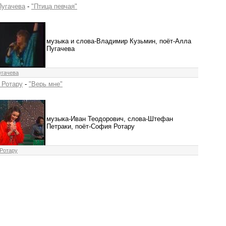
Пугачева
-
"Птица певчая"
музыка и слова-Владимир Кузьмин, поёт-Алла
Пугачева
угачева
 Ротару
-
"Верь мне"
музыка-Иван Теодорович, слова-Штефан
Петраки, поёт-София Ротару
Ротару