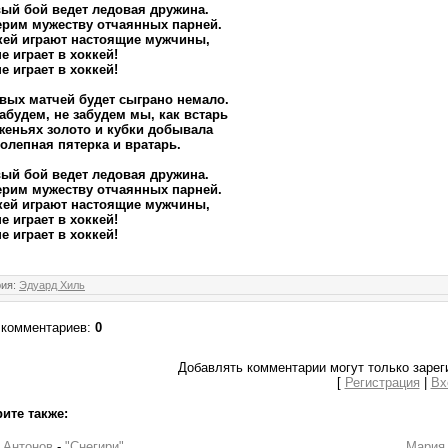
ый бой ведет ледовая дружина.
рим мужеству отчаянных парней.
кей играют настоящие мужчины,
не играет в хоккей!
не играет в хоккей!
вых матчей будет сыграно немало.
забудем, не забудем мы, как встарь
женьях золото и кубки добывала
олепная пятерка и вратарь.
ый бой ведет ледовая дружина.
рим мужеству отчаянных парней.
кей играют настоящие мужчины,
не играет в хоккей!
не играет в хоккей!
рия
:
Эдуард Хиль
 комментариев
:
0
Добавлять комментарии могут только зарег
[
Регистрация
|
Вх
ите также:
 Антонов
-
"Снегири"
Мария