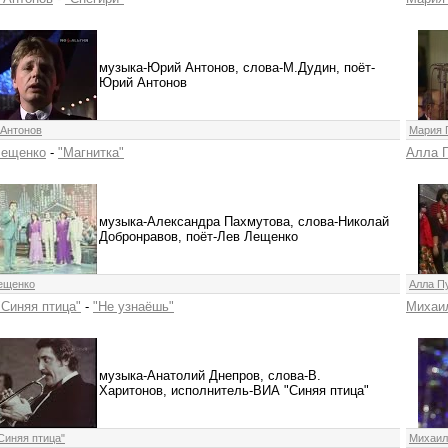
музыка-Юрий Антонов, слова-М.Дудин, поёт-
Юрий Антонов
Антонов
Мария 
Лещенко
-
"Магнитка"
Алла 
музыка-Александра Пахмутова, слова-Николай
Добронравов, поёт-Лев Лещенко
ещенко
Алла П
Синяя птица"
-
"Не узнаёшь"
Михаи
музыка-Анатолий Днепров, слова-В.
Харитонов, исполнитель-ВИА "Синяя птица"
Синяя птица"
Михаил