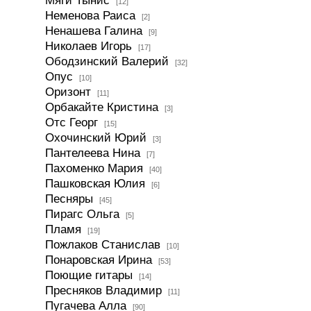
Мяги Тынис
[12]
Неменова Раиса
[2]
Ненашева Галина
[9]
Николаев Игорь
[17]
Ободзинский Валерий
[32]
Опус
[10]
Оризонт
[11]
Орбакайте Кристина
[3]
Отс Георг
[15]
Охочинский Юрий
[3]
Пантелеева Нина
[7]
Пахоменко Мария
[40]
Пашковская Юлия
[6]
Песняры
[45]
Пирагс Ольга
[5]
Пламя
[19]
Пожлаков Станислав
[10]
Понаровская Ирина
[53]
Поющие гитары
[14]
Пресняков Владимир
[11]
Пугачева Алла
[90]