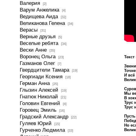
Валерия
[2]
Варум Анжелика
[4]
Ведищева Аида
[32]
Великанова Гелена
[34]
Верасы
[31]
Верные друзья
[5]
Веселые ребята
[34]
Вески Анне
[35]
Воронец Ольга
Текст
[23]
Газманов Олег
[7]
Звени
Гвердцители Тамара
Точне
[19]
И всё
Георгиади Ксения
[18]
Велик
Герман Анна
[25]
Суров
Глызин Алексей
[19]
Мы ве
Гнатюк Николай
[21]
В хок
Трус 
Головин Евгений
[4]
Трус 
Горовец Эмиль
[16]
Градский Александр
Пусть
[22]
Побед
Гуляев Юрий
[15]
Но ес
Гурченко Людмила
Велик
[33]