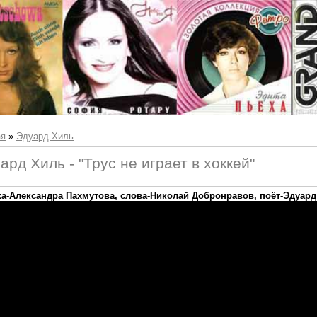
ая
»
Эдуард Хиль
ард Хиль - "Трус не играет в хоккей"
а-Александра Пахмутова, слова-Николай Добронравов, поёт-Эдуард