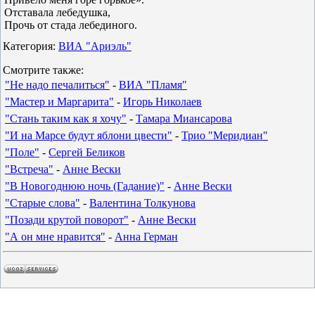
Отставала лебедушка,
Прочь от стада лебединого.
Категория:
ВИА "Ариэль"
Смотрите также:
"Не надо печалиться"
-
ВИА "Пламя"
"Мастер и Маргарита"
-
Игорь Николаев
"Стань таким как я хочу"
-
Тамара Миансарова
"И на Марсе будут яблони цвести"
-
Трио "Меридиан"
"Поле"
-
Сергей Беликов
"Встреча"
-
Анне Вески
"В Новогоднюю ночь (Гадание)"
-
Анне Вески
"Старые слова"
-
Валентина Толкунова
"Позади крутой поворот"
-
Анне Вески
"А он мне нравится"
-
Анна Герман