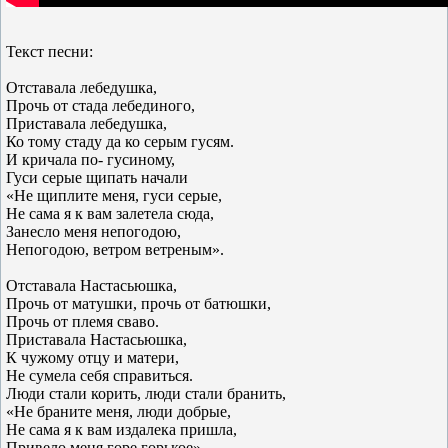
Текст песни:
Отставала лебедушка,
Прочь от стада лебединого,
Приставала лебедушка,
Ко тому стаду да ко серым гусям.
И кричала по- гусиному,
Гуси серые щипать начали
«Не щиплите меня, гуси серые,
Не сама я к вам залетела сюда,
Занесло меня непогодою,
Непогодою, ветром ветреным».
Отставала Настасьюшка,
Прочь от матушки, прочь от батюшки,
Прочь от племя сваво.
Приставала Настасьюшка,
К чужому отцу и матери,
Не сумела себя справиться.
Люди стали корить, люди стали бранить,
«Не браните меня, люди добрые,
Не сама я к вам издалека пришла,
Привело меня горе горькое».